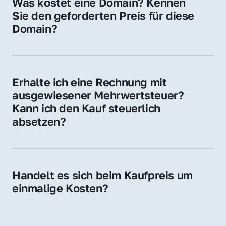
Was kostet eine Domain? Kennen 
Adressen oder als digitale Investition.
Sie den geforderten Preis für diese 
Domain?
Der Preis variiert je nach Domain. Für diese 
Domain liegt ein konkreter Kaufpreis vor – 
kontaktieren Sie uns gerne für ein 
Erhalte ich eine Rechnung mit 
unverbindliches Angebot.
ausgewiesener Mehrwertsteuer? 
Kann ich den Kauf steuerlich 
absetzen?
Ja, Sie erhalten eine Rechnung mit MwSt. 
Für Unternehmen ist der Kauf in der Regel 
steuerlich absetzbar.
Handelt es sich beim Kaufpreis um 
einmalige Kosten?
Ja. Der Kaufpreis ist einmalig. Nur beim 
späteren Betrieb der Domain (z. B. beim 