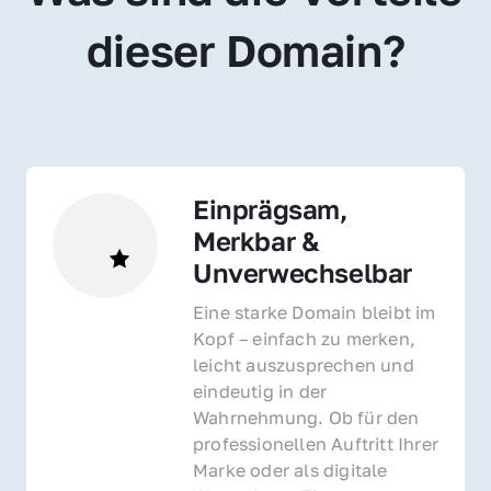
dieser Domain?
Einprägsam, 
Merkbar & 
Unverwechselbar
Eine starke Domain bleibt im 
Kopf – einfach zu merken, 
leicht auszusprechen und 
eindeutig in der 
Wahrnehmung. Ob für den 
professionellen Auftritt Ihrer 
Marke oder als digitale 