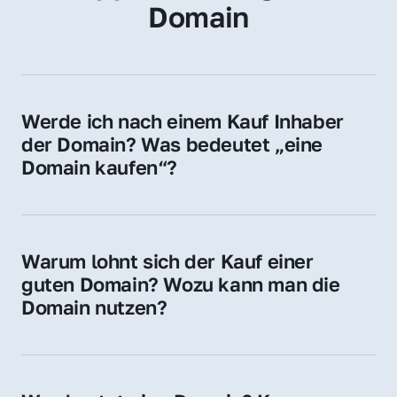
Domain
Werde ich nach einem Kauf Inhaber 
der Domain? Was bedeutet „eine 
Domain kaufen“?
Ja, Sie werden der offizielle Domain-Inhaber. 
Sie erhalten alle Rechte zur Nutzung, 
Verwaltung oder Weiterveräußerung der 
Warum lohnt sich der Kauf einer 
Domain.
guten Domain? Wozu kann man die 
Domain nutzen?
Eine starke Domain steigert Sichtbarkeit, 
Vertrauen und Markenwert. Nutzen Sie sie 
für Ihre Website, Weiterleitung, E-Mail-