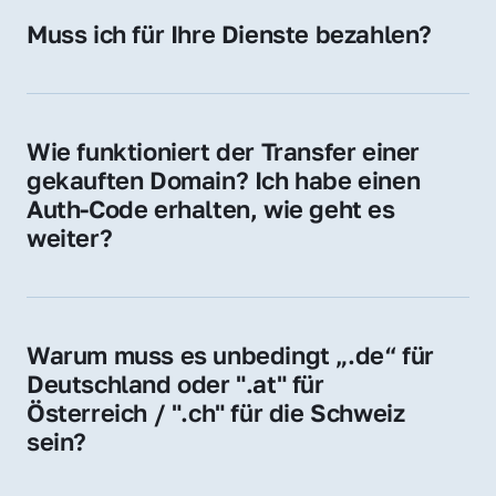
Hosting-Anbieter) fallen geringe laufende 
Muss ich für Ihre Dienste bezahlen?
Gebühren an. Diese bewegen sich für .de 
Nein, bei uns zahlen Sie nur den Kaufpreis 
Domains bei ca. 5€ / Jahr
der Domain – ohne zusätzliche Vermittlungs- 
oder Servicegebühren.
Wie funktioniert der Transfer einer 
gekauften Domain? Ich habe einen 
Auth-Code erhalten, wie geht es 
weiter?
Mit dem Auth-Code beauftragen Sie Ihren 
Provider, die Domain zu übernehmen. Gerne 
begleiten wir Sie bei diesem einfachen und 
Warum muss es unbedingt „.de“ für 
schnellen Prozess.
Deutschland oder ".at" für 
Österreich / ".ch" für die Schweiz 
sein?
Diese Endungen stehen für regionale 